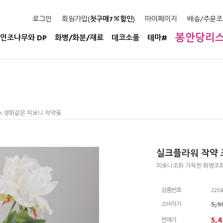
로그인
회원가입(
첫구매7
할인
)
마이페이지
배송/주문조
봉안당리
인조나무와 DP
화병/화분/재료
데코소품
테마#
cm 생화같은 피오니 작약꽃
실크플라워 작약 
피오니조화 가득한 화병조
상품번호
2258
5,
소비자가
5,
판매가