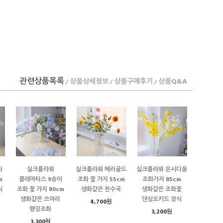
관련상품목록
상품상세정보
상품구매후기
상품Q&A
/
/
/
사
실크플라워
실크플라워 메리골드
실크플라워 온시디움
m
클레마티스 9송이
조화 꽃 가지 55cm
조화가지 85cm
식
조화 꽃 가지 80cm
생화같은 천수국
생화같은 조화꽃
생화같은 으아리
댄싱오키드 장식
4,700원
행잉조화
3,200원
3,300원