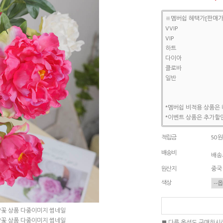
※멤버쉽 혜택가[판매가
VVIP
VIP
하트
다이아
클로바
일반
*멤버쉽 비적용 상품은 
*이벤트 상품은 추가할인
적립금
50원
배송비
배송조
원산지
중국
색상