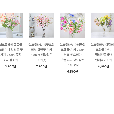
실크플라워 폼폼꽃
실크플라워 벚꽃조화
실크플라워 수레국화
실크플라워 아킬레
조화 미니 알리움 꽃
리얼 겹벚꽃 가지
조화 꽃 가지 73cm
조화꽃 가지,
가지 52cm 퐁퐁
100cm 생화같은
인조 센토레아
필리펜둘리나
소국 봄조화
조화꽃
콘플라워 생화같은
인테리어조화
조화 장식
2,900원
7,900원
4,900원
6,500원