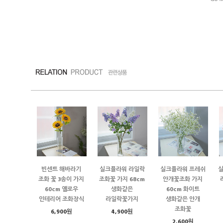
빈센트 해바라기
실크플라워 라일락
실크플라워 프레쉬
조화 꽃 3송이 가지
조화꽃 가지 68cm
안개꽃조화 가지
60cm 옐로우
생화같은
60cm 화이트
인테리어 조화장식
라일락꽃가지
생화같은 안개
조화꽃
6,900원
4,900원
2,600원