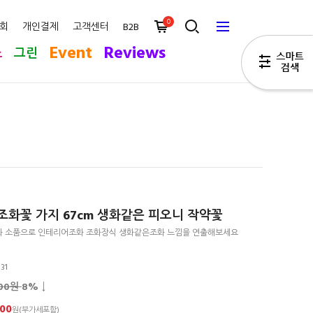
0
회
개인결제
고객센터
B2B
Event
Reviews
스
그린
조화꽃 가지 67cm 생화같은 피오니 작약꽃
화 소품으로 인테리어조화 조화장식 생화같은조화 느낌을 연출해보세요
31
900원
8
% ↓
400
원(부가세포함)