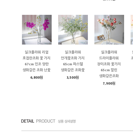
실크플라워 리얼
실크플라워
실크플라워
호접란조화 꽃 가지
안개꽃조화 가지
드라이플라워
67cm 인조 양란
65cm 파스텔
장미조화 꽃가지
생화같은 조화 난꽃
생화같은 조화꽃
65cm 말린
생화같은조화
6,800원
3,500원
7,900원