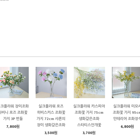
실크플라워 장미조화
실크플라워 로즈
실크플라워 카스피아
실크플라워 미모
라비니 로즈 조화꽃
히비스커스 조화꽃
조화꽃 가지 75cm
조화꽃 가지 95c
가지 3P 번들
가지 72cm 샤론의
생화같은조화
인테리어 조화장
장미 생화같은조화
스타티스안개꽃
7,800원
6,800원
3,500원
3,700원