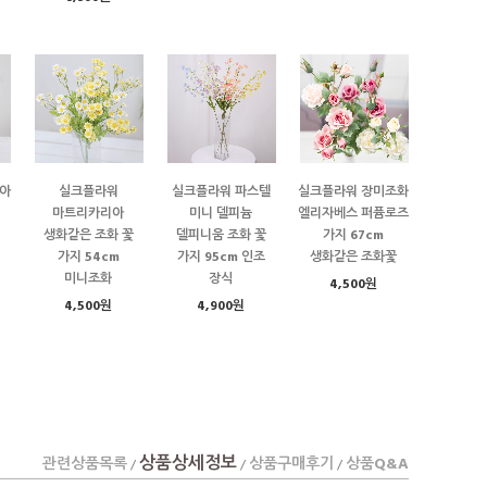
아
실크플라워
실크플라워 파스텔
실크플라워 장미조화
마트리카리아
미니 델피늄
엘리자베스 퍼퓸로즈
생화같은 조화 꽃
델피니움 조화 꽃
가지 67cm
가지 54cm
가지 95cm 인조
생화같은 조화꽃
미니조화
장식
4,500원
4,500원
4,900원
상품상세정보
관련상품목록
상품구매후기
상품Q&A
/
/
/