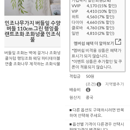
가입즉시 일반회원(2%)
VVIP
4,170 (15% 할인)
VIP
4,410 (10% 할인)
하트
4,560 (7% 할인)
인조나무가지 버들잎 수양
다이아
4,660 (5% 할인)
버들 110cm 그린 행잉플
클로바
4,760 (3% 할인)
랜트조화 조화넝쿨 인조식
일반
4,810 (2% 할인)
물
멤버쉽 혜택 더 알아보기
*멤버쉽 비적용 상품은 혜택가
버들잎 조화는 벽에 걸거나 조화넝
표시가 되지 않습니다.
쿨처럼 행잉조화 웨딩 파티테이블
*이벤트 상품은 추가할인 및 쿠
연출 조화나무 제작하는 조화식물
폰이 적용되지 않습니다.
적립금
50원
(조건)
지역별추가
배송비
원산지
중국
■ 다른 옵션도 구매하시려면 반복
하여 선택해 주세요.
■ 옵션별 가격이 다른경우 선택시
판매가격이 변경됩니다.