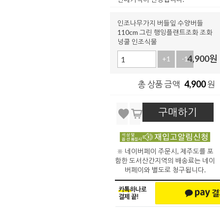
인조나무가지 버들잎 수양버들
110cm 그린 행잉플랜트조화 조화
넝쿨 인조식물
4,900
원
+1
-1
4,900
총 상품 금액
원
구매하기
※ 네이버페이 주문시, 제주도를 포
함한 도서산간지역의 배송료는 네이
버페이와 별도로 청구됩니다.