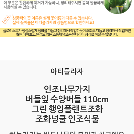
아티플라자
인조나무가지
버들잎 수양버들 110cm
그린 행잉플랜트조화
조화넝쿨 인조식물