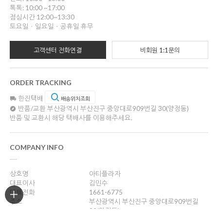
톡톡: 10:00 ~17:00
점심시간 12:00~13:30
토요일ㆍ일요일ㆍ공휴일 휴무
고객센터 전화연결
비회원 1:1문의
ORDER TRACKING
한진택배
배송위치조회
반품/교환
부산광역시 부산진구 중앙대로909번길 30(양정동)
반품 및 교환시 해당 택배사를 이용해주세요.
COMPANY INFO
상호명
아티플라자
대표이사
김민수
대표전화
1661-6775
주소
부산광역시 부산진구 중앙대로909번길
30(양정동)