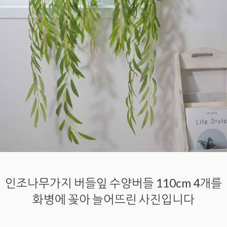
인조나무가지 버들잎 수양버들 110cm 4개를
화병에 꽂아 늘어뜨린 사진입니다