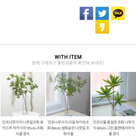
WITH ITEM
함께 구매하기 좋은상품도 확인해 보세요!
조화넝쿨 리얼 잎사귀 행잉 조
조화넝쿨 리얼 잎사귀 행잉 조
조화넝쿨 호박넝쿨 행잉 조화
화 식물 바인 부쉬 105cm 포
화 식물 바인 부쉬 105cm 아
가랜드 190cm 크림 인조 조롱
테이토 잎 그린
이비 그린/화이트
박 장식