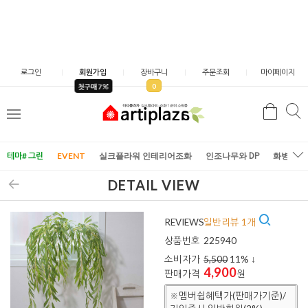
로그인
회원가입
장바구니
주문조회
마이페이지
0
첫구매 7
검
검
메
색
색
뉴
테마# 그린
EVENT
실크플라워 인테리어조화
인조나무와 DP
화병/화
DETAIL VIEW
REVIEWS
일반리뷰 1개
상품번호
225940
소비자가
5,500
11
% ↓
4,900
판매가격
원
※멤버쉽혜택가(판매가기준)/