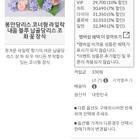
VIP
29,700 (10% 할인)
하트
30,690 (7% 할인)
다이아
31,350 (5% 할인)
클로바
32,010 (3% 할인)
봉안당리스 코너형 라일락
일반
32,340 (2% 할인)
내음 블루 납골당리스 조
화 꽃 장식
멤버쉽 혜택 더 알아보기
*멤버쉽 비적용 상품은 혜택가
표시가 되지 않습니다.
정겨운 라일락 향기의 여운 납골당
*이벤트 상품은 추가할인 및 쿠
리스 상 하 좌 우 어디든 부착할수
폰이 적용되지 않습니다.
있는 코너형 장식
적립금
330원
(조건)
지역별추가
배송비
원산지
대한민국
■ 다른 옵션도 구매하시려면 반복
하여 선택해 주세요.
■ 옵션별 가격이 다른경우 선택시
판매가격이 변경됩니다.