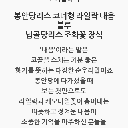
봉안당리스 코너형 라일락 내음
블루
납골당리스 조화꽃 장식
'내음'이라는 말은
코끝을 스치는 기분 좋은
향기를 뜻하는 다정한 순우리말이죠
봉안당에 다가섰을 때
보는 것만으로도
라일락과 케모마일꽃이 뿜어내는
따뜻하고 정겨운 내음이
소중한 기억을 마주하신 분들을