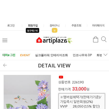
로그인
회원가입
장바구니
주문조회
마이페이지
0
첫구매 7
검
검
메
색
색
뉴
테마# 그린
EVENT
실크플라워 인테리어조화
인조나무와 DP
화병/화
DETAIL VIEW
상품번호
226190
33,000
판매가격
원
※멤버쉽혜택가(판매가기준)/
가입즉시 일반회원(2%)
VVIP
28,050 (15% 할인)