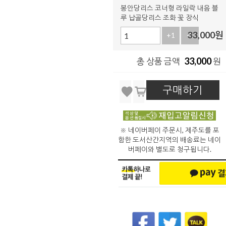
봉안당리스 코너형 라일락 내음 블
루 납골당리스 조화 꽃 장식
33,000
원
+1
-1
33,000
총 상품 금액
원
구매하기
※ 네이버페이 주문시, 제주도를 포
함한 도서산간지역의 배송료는 네이
버페이와 별도로 청구됩니다.