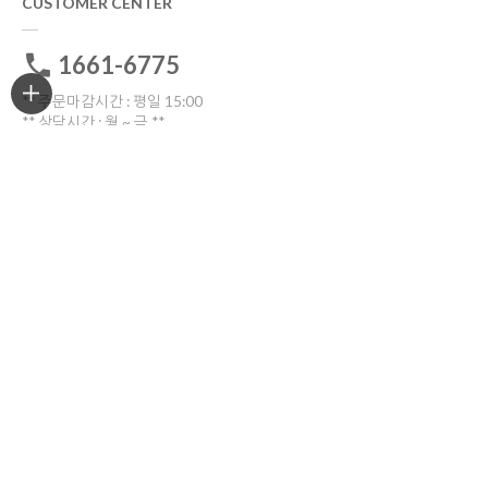
CUSTOMER CENTER
1661-6775
** 주문마감시간 : 평일 15:00
** 상담시간 : 월 ~ 금 **
전화: 10:30 ~16:00
톡톡: 10:00 ~17:00
점심시간 12:00~13:30
토요일ㆍ일요일ㆍ공휴일 휴무
고객센터 전화연결
비회원 1:1문의
ORDER TRACKING
한진택배
배송위치조회
반품/교환
부산광역시 부산진구 중앙대로909번길 30(양정동)
반품 및 교환시 해당 택배사를 이용해주세요.
COMPANY INFO