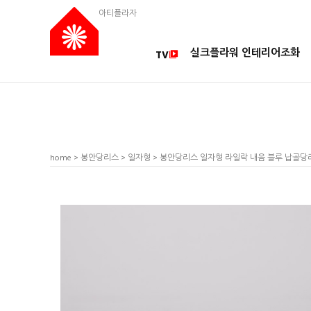
아티플라자
실크플라워 인테리어조화
TV
home
>
봉안당리스
>
일자형
> 봉안당리스 일자형 라일락 내음 블루 납골당