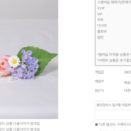
※멤버쉽 혜택가[판매가
VVIP
VIP
하트
다이아
클로바
일반
*멤버쉽 비적용 상품은 
*이벤트 상품은 추가할인
적립금
290
배송비
배송조
원산지
대한
봉안당리스 일자형 라일락 
■ 다른 옵션도 구매하시