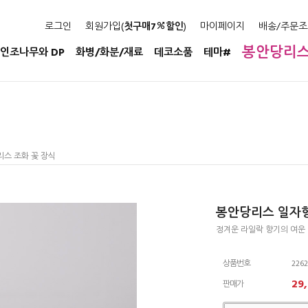
로그인
회원가입(
첫구매7
할인
)
마이페이지
배송/주문조
봉안당리
인조나무와 DP
화병/화분/재료
데코소품
테마#
리스 조화 꽃 장식
봉안당리스 일자형
정겨운 라일락 향기의 여운 
상품번호
2262
29
판매가