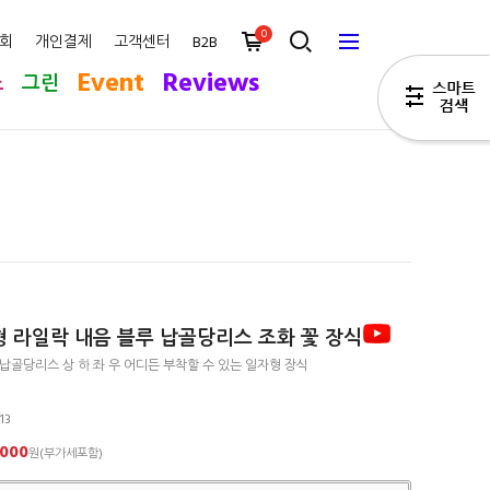
0
회
개인결제
고객센터
B2B
Event
Reviews
스
그린
 라일락 내음 블루 납골당리스 조화 꽃 장식
납골당리스 상 하 좌 우 어디든 부착할 수 있는 일자형 장식
13
,000
원(부가세포함)