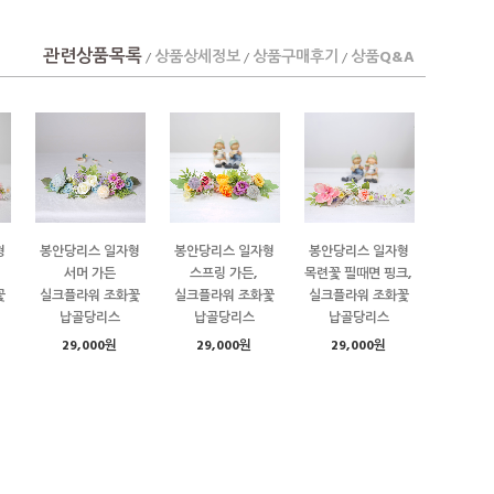
관련상품목록
상품상세정보
상품구매후기
상품Q&A
/
/
/
형
봉안당리스 일자형
봉안당리스 일자형
봉안당리스 일자형
서머 가든
스프링 가든,
목련꽃 필때면 핑크,
꽃
실크플라워 조화꽃
실크플라워 조화꽃
실크플라워 조화꽃
납골당리스
납골당리스
납골당리스
29,000원
29,000원
29,000원