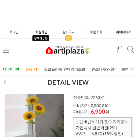
로그인
회원가입
장바구니
주문조회
마이페이지
0
첫구매 7
검
검
메
색
색
뉴
테마# 그린
EVENT
실크플라워 인테리어조화
인조나무와 DP
화병/화
DETAIL VIEW
상품번호
226381
소비자가
7,500
8
% ↓
6,900
판매가격
원
※멤버쉽혜택가(판매가기준)/
가입즉시 일반회원(2%)
VVIP
5,870 (15% 할인)