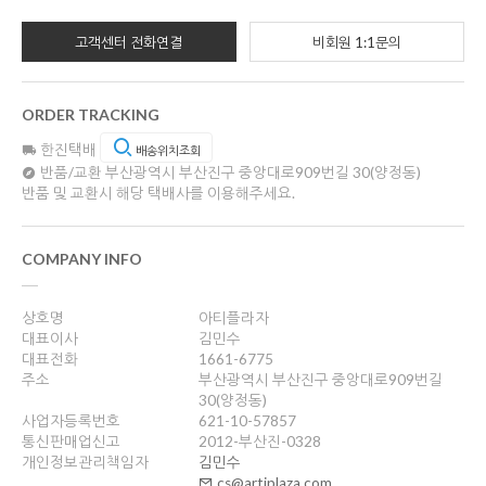
고객센터 전화연결
비회원 1:1문의
ORDER TRACKING
한진택배
배송위치조회
반품/교환
부산광역시 부산진구 중앙대로909번길 30(양정동)
반품 및 교환시 해당 택배사를 이용해주세요.
COMPANY INFO
상호명
아티플라자
대표이사
김민수
대표전화
1661-6775
주소
부산광역시 부산진구 중앙대로909번길
30(양정동)
사업자등록번호
621-10-57857
통신판매업신고
2012-부산진-0328
개인정보관리책임자
김민수
cs@artiplaza.com