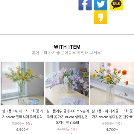
WITH ITEM
함께 구매하기 좋은상품도 확인해 보세요!
실크플라워 미모사 조화꽃 가
실크플라워 클레마티스 9송이
실크플라워 메리골드 조화 꽃
지 95cm 인테리어 조화장식
조화 꽃 가지 80cm 생화같은
가지 55cm 생화같은 천수국
으아리 행잉조화
7,500원
4,900원
9% ↓
4% ↓
3,500원
6,800원
6% ↓
4,700원