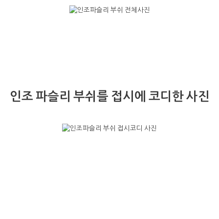
인조 파슬리 부쉬를 접시에 코디한 사진