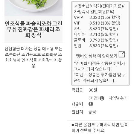
※멤버쉽혜택가(판매가기준)/
가입즉시 일반회원(2%)
VVIP
3,320 (15% 할인)
인조식물 파슬리조화 그린
VIP
3,510 (10% 할인)
부쉬 진짜같은 파세리 조
하트
3,630 (7% 할인)
화 장식
다이아
3,710 (5% 할인)
클로바
3,790 (3% 할인)
일반
3,830 (2% 할인)
신선함을 더하는 상품 데코용 또는
초록화단 조경용으로 조화화분 조
멤버쉽 혜택 더 알아보기
화화병에 인조식물 조화장식에 활
*멤버쉽 비적용 상품은 혜택가
용
표시가 되지 않습니다.
*이벤트 상품은 추가할인 및 쿠
폰이 적용되지 않습니다.
적립금
30원
(조건)
지역별추가
배송비
원산지
중국
■ 다른 옵션도 구매하시려면 반복
하여 선택해 주세요.