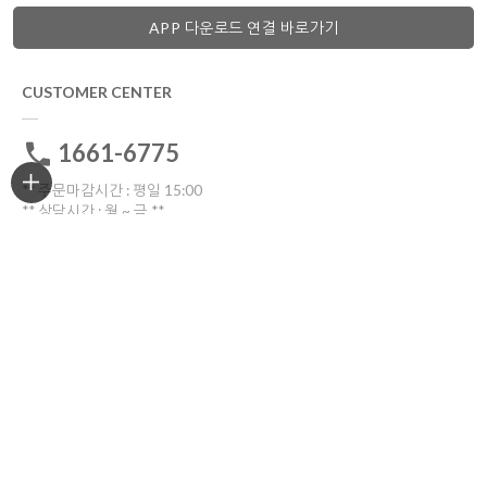
APP 다운로드 연결 바로가기
CUSTOMER CENTER
1661-6775
** 주문마감시간 : 평일 15:00
** 상담시간 : 월 ~ 금 **
전화: 10:30 ~16:00
톡톡: 10:00 ~17:00
점심시간 12:00~13:30
토요일ㆍ일요일ㆍ공휴일 휴무
고객센터 전화연결
비회원 1:1문의
ORDER TRACKING
한진택배
배송위치조회
반품/교환
부산광역시 부산진구 중앙대로909번길 30(양정동)