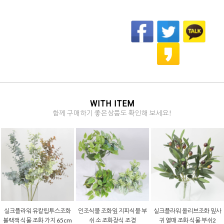
WITH ITEM
함께 구매하기 좋은상품도 확인해 보세요!
실크플라워 유칼립투스조화
인조식물 조화잎 지피식물 부
실크플라워 올리브조화 잎사
블랙잭 식물 조화 가지 65cm
쉬 소 조화장식 조경
귀 열매 조화 식물 부쉬2