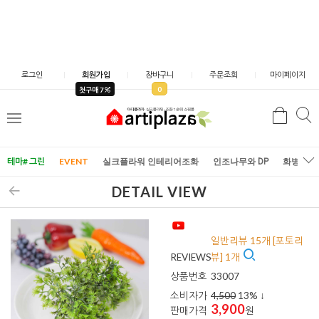
로그인
회원가입
장바구니
주문조회
마이페이지
0
첫구매 7
검
검
메
색
색
뉴
테마# 그린
EVENT
실크플라워 인테리어조화
인조나무와 DP
화병/화
DETAIL VIEW
일반리뷰 15개 [포토리
REVIEWS
뷰] 1개
상품번호
33007
소비자가
4,500
13
% ↓
3,900
판매가격
원