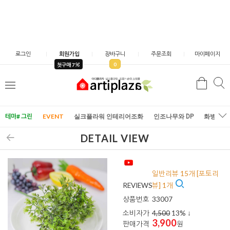
로그인
회원가입
장바구니
주문조회
마이페이지
0
첫구매 7
검
검
메
색
색
뉴
테마# 그린
EVENT
실크플라워 인테리어조화
인조나무와 DP
화병/화
DETAIL VIEW
일반리뷰 15개 [포토리
REVIEWS
뷰] 1개
상품번호
33007
소비자가
4,500
13
% ↓
3,900
판매가격
원