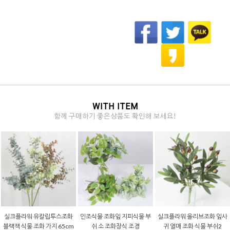
WITH ITEM
함께 구매하기 좋은상품도 확인해 보세요!
실크플라워 유칼립투스조화
인조식물 조화잎 지피식물 부
실크플라워 올리브조화 잎사
블랙잭 식물 조화 가지 65cm
쉬 소 조화장식 조경
귀 열매 조화 식물 부쉬2