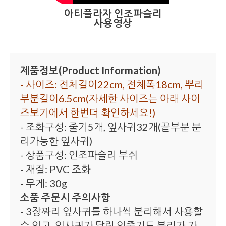
아티플라자 인조파슬리
사용영상
제품정보(Product Information)
- 사이즈: 전체길이22cm, 전체폭18cm, 뿌리
부분길이6.5cm(자세한 사이즈는 아래 사이
즈보기에서 한번더 확인하세요!)
- 조화구성: 줄기5개, 잎사귀32개(끝부분 분
리가능한 잎사귀)
- 상품구성: 인조파슬리 부쉬
- 재질: PVC 조화
- 무게: 30g
소품 주문시 주의사항
- 3장짜리 잎사귀를 하나씩 분리해서 사용할
수 있고, 잎사귀가 달린 잎줄기도 분리가 가