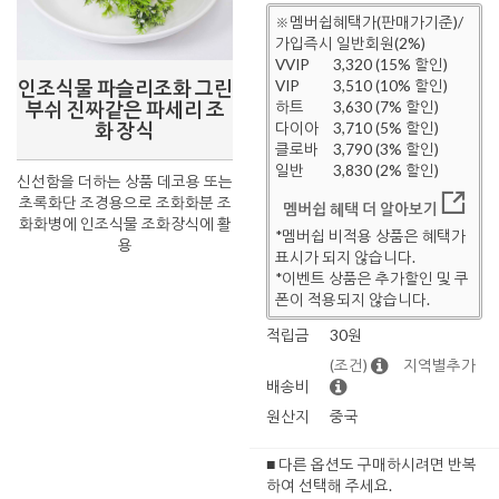
※멤버쉽혜택가(판매가기준)/
가입즉시 일반회원(2%)
VVIP
3,320 (15% 할인)
인조식물 파슬리조화 그린
VIP
3,510 (10% 할인)
부쉬 진짜같은 파세리 조
하트
3,630 (7% 할인)
화 장식
다이아
3,710 (5% 할인)
클로바
3,790 (3% 할인)
일반
3,830 (2% 할인)
신선함을 더하는 상품 데코용 또는
초록화단 조경용으로 조화화분 조
멤버쉽 혜택 더 알아보기
화화병에 인조식물 조화장식에 활
*멤버쉽 비적용 상품은 혜택가
용
표시가 되지 않습니다.
*이벤트 상품은 추가할인 및 쿠
폰이 적용되지 않습니다.
적립금
30원
(조건)
지역별추가
배송비
원산지
중국
■ 다른 옵션도 구매하시려면 반복
하여 선택해 주세요.