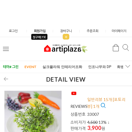
로그인
회원가입
장바구니
주문조회
마이페이지
0
첫구매 7
검
검
메
색
색
뉴
테마# 그린
EVENT
실크플라워 인테리어조화
인조나무와 DP
화병/화
DETAIL VIEW
일반리뷰 15개 [포토리
REVIEWS
뷰] 1개
상품번호
33007
소비자가
4,500
13
% ↓
3,900
판매가격
원