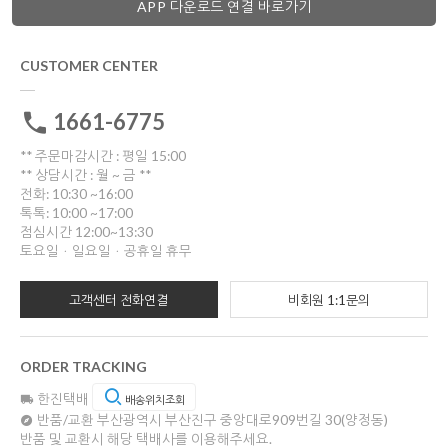
APP 다운로드 연결 바로가기
CUSTOMER CENTER
1661-6775
** 주문마감시간 : 평일 15:00
** 상담시간 : 월 ~ 금 **
전화: 10:30 ~16:00
톡톡: 10:00 ~17:00
점심시간 12:00~13:30
토요일ㆍ일요일ㆍ공휴일 휴무
고객센터 전화연결
비회원 1:1문의
ORDER TRACKING
한진택배
배송위치조회
반품/교환
부산광역시 부산진구 중앙대로909번길 30(양정동)
반품 및 교환시 해당 택배사를 이용해주세요.