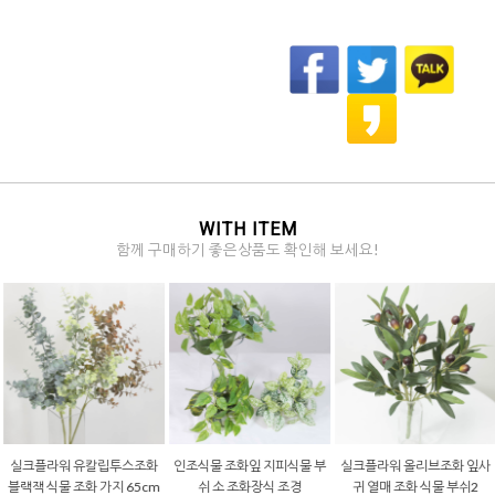
WITH ITEM
함께 구매하기 좋은상품도 확인해 보세요!
실크플라워 유칼립투스조화
인조식물 조화잎 지피식물 부
실크플라워 올리브조화 잎사
블랙잭 식물 조화 가지 65cm
쉬 소 조화장식 조경
귀 열매 조화 식물 부쉬2