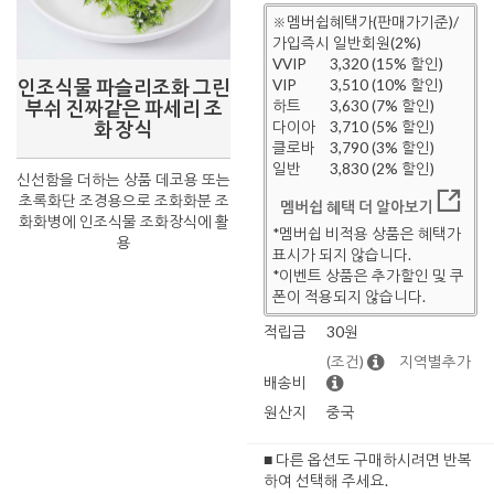
※멤버쉽혜택가(판매가기준)/
가입즉시 일반회원(2%)
VVIP
3,320 (15% 할인)
인조식물 파슬리조화 그린
VIP
3,510 (10% 할인)
부쉬 진짜같은 파세리 조
하트
3,630 (7% 할인)
화 장식
다이아
3,710 (5% 할인)
클로바
3,790 (3% 할인)
일반
3,830 (2% 할인)
신선함을 더하는 상품 데코용 또는
초록화단 조경용으로 조화화분 조
멤버쉽 혜택 더 알아보기
화화병에 인조식물 조화장식에 활
*멤버쉽 비적용 상품은 혜택가
용
표시가 되지 않습니다.
*이벤트 상품은 추가할인 및 쿠
폰이 적용되지 않습니다.
적립금
30원
(조건)
지역별추가
배송비
원산지
중국
■ 다른 옵션도 구매하시려면 반복
하여 선택해 주세요.