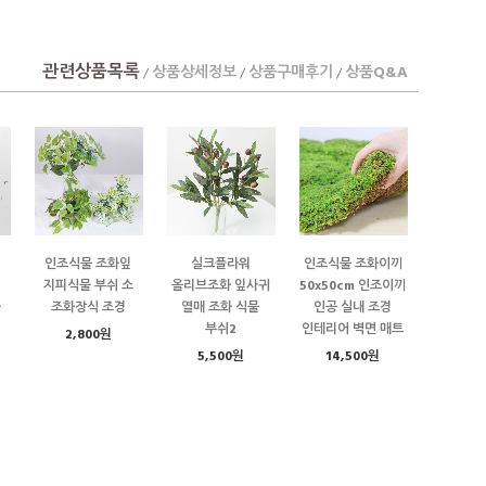
관련상품목록
상품상세정보
상품구매후기
상품Q&A
/
/
/
인조식물 조화잎
실크플라워
인조식물 조화이끼
지피식물 부쉬 소
올리브조화 잎사귀
50x50cm 인조이끼
화
조화장식 조경
열매 조화 식물
인공 실내 조경
부쉬2
인테리어 벽면 매트
2,800원
5,500원
14,500원