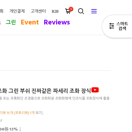
0
회
개인결제
고객센터
B2B
Event
Reviews
스
그린
화 그린 부쉬 진짜같은 파세리 조화 장식
용 또는 초록화단 조경용으로 조화화분 조화화병에 인조식물 조화장식에 활용
뷰 15개 [포토리뷰] 1개
보기↓
07
500원
13
% ↓