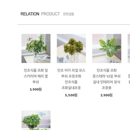
인조식물 조화 잎
인조 이끼 리얼 모스
인조식물 조화
스키미아 베리 꽃
부쉬 조경조화
몬스테라 12잎 부쉬
부쉬
인조식물
실내 인테리어 장식
조화실내조경
조경용
3,900원
5,500원
3,900원