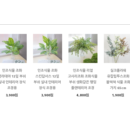
인조식물 조화
인조식물 조화
인조식물 리얼
실크플라워
칼라데아 12잎 부쉬
스킨답서스 12잎
고사리조화 조화식물
유칼립투스조화
실내 인테리어 장식
부쉬 실내 인테리어
부쉬 생화같은 행잉
블랙잭 식물 조
조경용
장식 조경용
플랜테리어 조경
가지 65cm
3,900원
3,900원
4,800원
1,900원