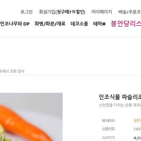
로그인
회원가입(
첫구매7
할인
)
마이페이지
배송/주문조
봉안당리
인조나무와 DP
화병/화분/재료
데코소품
테마#
파세리 조화 장식
인조식물 파슬리조
신선함을 더하는 상품 데코
REVIEWS
일반리
상품번호
330
4,
소비자가