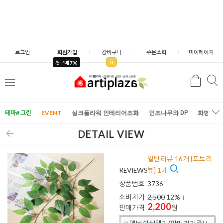
로그인
회원가입
장바구니
주문조회
마이페이지
0
첫구매 7
검
검
메
색
색
뉴
테마# 그린
EVENT
실크플라워 인테리어조화
인조나무와 DP
화병/화
DETAIL VIEW
일반리뷰 16개 [포토리
REVIEWS
뷰] 1개
상품번호
3736
소비자가
2,500
12
% ↓
2,200
판매가격
원