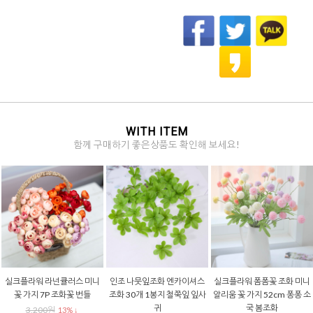
WITH ITEM
함께 구매하기 좋은상품도 확인해 보세요!
실크플라워 라넌큘러스 미니
인조 나뭇잎조화 엔카이셔스
실크플라워 폼폼꽃 조화 미니
꽃 가지 7P 조화꽃 번들
조화 30개 1봉지 철쭉잎 잎사
알리움 꽃 가지 52cm 퐁퐁 소
귀
국 봄조화
3,200원
13% ↓