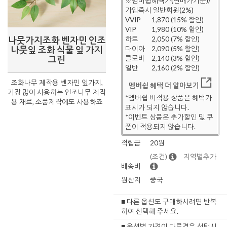
※멤버쉽혜택가(판매가기준)/
가입즉시 일반회원(2%)
VVIP
1,870 (15% 할인)
VIP
1,980 (10% 할인)
나뭇가지조화 벤자민 인조
하트
2,050 (7% 할인)
나뭇잎 조화 식물 잎 가지
다이아
2,090 (5% 할인)
그린
클로바
2,140 (3% 할인)
일반
2,160 (2% 할인)
조화나무 제작용 벤자민 잎가지,
멤버쉽 혜택 더 알아보기
가장 많이 사용하는 인조나무 제작
*멤버쉽 비적용 상품은 혜택가
용 재료, 소품제작에도 사용하죠
표시가 되지 않습니다.
*이벤트 상품은 추가할인 및 쿠
폰이 적용되지 않습니다.
적립금
20원
(조건)
지역별추가
배송비
원산지
중국
■ 다른 옵션도 구매하시려면 반복
하여 선택해 주세요.
■ 옵션별 가격이 다른경우 선택시