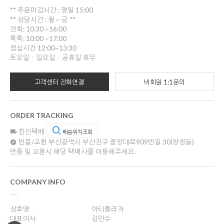
** 주문마감시간 : 평일 15:00
** 상담시간 : 월 ~ 금 **
전화: 10:30 ~16:00
톡톡: 10:00 ~17:00
점심시간 12:00~13:30
토요일ㆍ일요일ㆍ공휴일 휴무
고객센터 전화연결
비회원 1:1문의
ORDER TRACKING
한진택배
배송위치조회
반품/교환
부산광역시 부산진구 중앙대로909번길 30(양정동)
반품 및 교환시 해당 택배사를 이용해주세요.
COMPANY INFO
상호명
아티플라자
대표이사
김민수