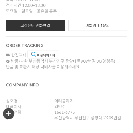
점심시간 12:00~13:30
토요일ㆍ일요일ㆍ공휴일 휴무
고객센터 전화연결
비회원 1:1문의
ORDER TRACKING
한진택배
배송위치조회
반품/교환
부산광역시 부산진구 중앙대로909번길 30(양정동)
반품 및 교환시 해당 택배사를 이용해주세요.
COMPANY INFO
상호명
아티플라자
대표이사
김민수
대표전화
1661-6775
주소
부산광역시 부산진구 중앙대로909번길
30(양정동)
사업자등록번호
621-10-57857