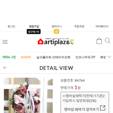
로그인
회원가입
장바구니
주문조회
마이페이지
0
첫구매 7
검
검
메
색
색
뉴
테마# 그린
EVENT
실크플라워 인테리어조화
인조나무와 DP
화병/화
DETAIL VIEW
상품번호
84764
1
판매가격
원
※멤버쉽혜택가(판매가기준)/
가입즉시 일반회원(2%)
멤버쉽 혜택 더 알아보기