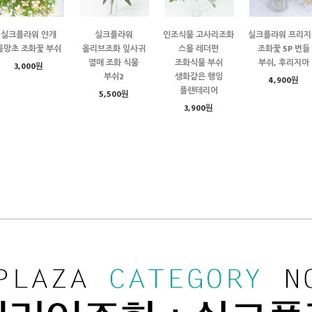
실크플라워 안개
실크플라워
인조식물 고사리조화
실크플라워 프리지
물망초 조화꽃 부쉬
올리브조화 잎사귀
스몰 레더펀
조화꽃 5P 번들
열매 조화 식물
조화식물 부쉬
부쉬, 후리지아
3,000원
부쉬2
생화같은 행잉
4,900원
플랜테리어
5,500원
3,900원