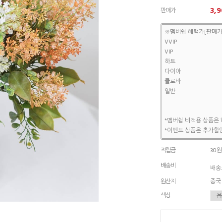
3,9
판매가
※멤버쉽 혜택가[판매가
VVIP
VIP
하트
다이아
클로바
일반
*멤버쉽 비적용 상품은 
*이벤트 상품은 추가할인
적립금
30원
배송비
배송조
원산지
중국
색상