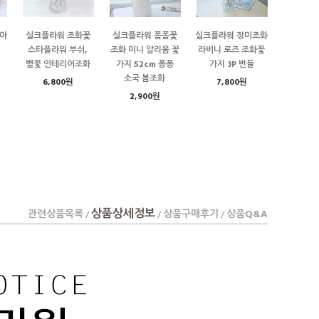
아
실크플라워 조화꽃
실크플라워 폼폼꽃
실크플라워 장미조화
스타플라워 부쉬,
조화 미니 알리움 꽃
라비니 로즈 조화꽃
별꽃 인테리어조화
가지 52cm 퐁퐁
가지 3P 번들
소국 봄조화
6,800원
7,800원
2,900원
상품상세정보
관련상품목록
상품구매후기
상품Q&A
/
/
/