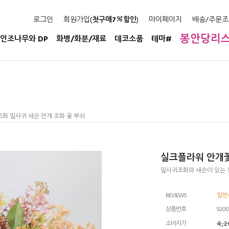
로그인
회원가입(
첫구매7
할인
)
마이페이지
배송/주문조
봉안당리
인조나무와 DP
화병/화분/재료
데코소품
테마#
화 잎사귀 새순 안개 조화 꽃 부쉬
실크플라워 안개꽃
잎사귀조화와 새순이 있는 
REVIEWS
일반
상품번호
920
4,
소비자가