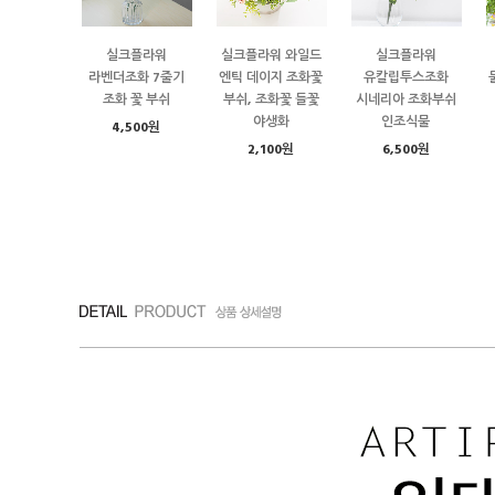
실크플라워
실크플라워 와일드
실크플라워
라벤더조화 7줄기
엔틱 데이지 조화꽃
유칼립투스조화
조화 꽃 부쉬
부쉬, 조화꽃 들꽃
시네리아 조화부쉬
야생화
인조식물
4,500원
2,100원
6,500원