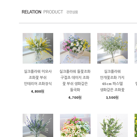
실크플라워 미모사
실크플라워 들꽃조화
실크플라워
조화꽃 부쉬
구절초 데이지 조화
안개꽃조화 가지
인테리어 조화장식
꽃 부쉬 생화같은
65cm 파스텔
들국화
생화같은 조화꽃
4,800원
4,700원
3,500원