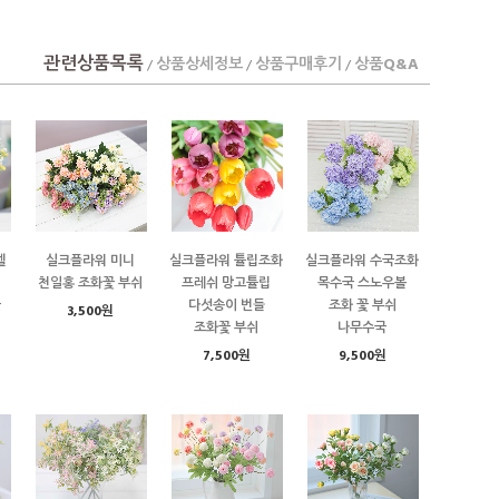
관련상품목록
상품상세정보
상품구매후기
상품Q&A
/
/
/
텔
실크플라워 미니
실크플라워 튤립조화
실크플라워 수국조화
천일홍 조화꽃 부쉬
프레쉬 망고튤립
목수국 스노우볼
꽃
다섯송이 번들
조화 꽃 부쉬
3,500원
조화꽃 부쉬
나무수국
7,500원
9,500원