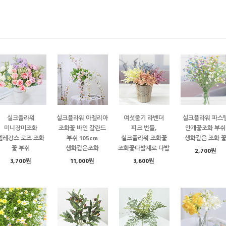
실크플라워
실크플라워 아젤리아
여섯줄기 라벤더
실크플라워 파스
미니장미조화
조화꽃 바인 갈란드
피크 번들,
안개꽃조화 부쉬
엘레강스 로즈 조화
부쉬 105cm
실크플라워 조화꽃
생화같은 조화 
꽃 부쉬
생화같은조화
조화꽃다발재료 다발
2,700원
3,700원
11,000원
3,600원