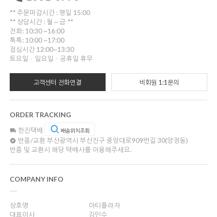
** 주문마감시간 : 평일 15:00
** 상담시간 : 월 ~ 금 **
전화: 10:30 ~16:00
톡톡: 10:00 ~17:00
점심시간 12:00~13:30
토요일ㆍ일요일ㆍ공휴일 휴무
고객센터 전화연결
비회원 1:1문의
ORDER TRACKING
한진택배
배송위치조회
반품/교환
부산광역시 부산진구 중앙대로909번길 30(양정동)
반품 및 교환시 해당 택배사를 이용해주세요.
COMPANY INFO
상호명
아티플라자
대표이사
김민수