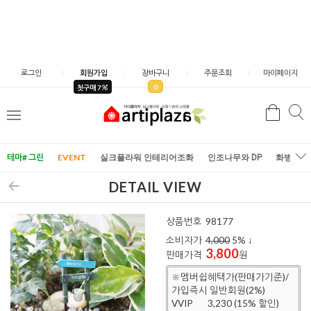
로그인
회원가입
장바구니
주문조회
마이페이지
0
첫구매 7
검
검
메
색
색
뉴
테마# 그린
EVENT
실크플라워 인테리어조화
인조나무와 DP
화병/화
DETAIL VIEW
상품번호
98177
소비자가
4,000
5
% ↓
3,800
판매가격
원
※멤버쉽혜택가(판매가기준)/
가입즉시 일반회원(2%)
VVIP
3,230 (15% 할인)