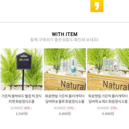
WITH ITEM
함께 구매하기 좋은상품도 확인해 보세요!
가든픽 블랙보드 웰컴 픽 장식
화분팻말 가든픽 몰리캐릭터
화분팻말 가든픽 몰리캐릭터
피켓 화분장식소품
담벼락 B 블루 화분장식소품
담벼락 A 레드 화분장식소품
2,900원
4,500원
4,500원
48% ↓
33% ↓
33% ↓
1,500원
3,000원
3,000원