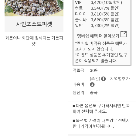
VIP
3,420 (10% 할인)
하트
3,540 (7% 할인)
다이아
3,610 (5% 할인)
클로바
3,690 (3% 할인)
사인포스트피켓
일반
3,730 (2% 할인)
멤버쉽 혜택 더 알아보기
화분이나 화단에 장식하는 가든피
*멤버쉽 비적용 상품은 혜택가
켓!
표시가 되지 않습니다.
*이벤트 상품은 추가할인 및 쿠
폰이 적용되지 않습니다.
적립금
30원
(조건)
지역별추가
배송비
원산지
중국
■ 다른 옵션도 구매하시려면 반복
하여 선택해 주세요.
■ 옵션별 가격이 다른경우 선택시
판매가격이 변경됩니다.